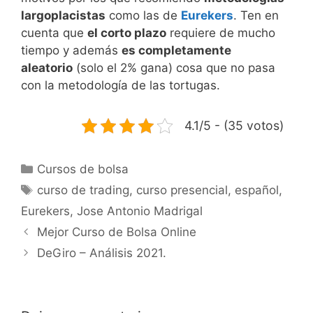
largoplacistas
como las de
Eurekers
. Ten en
cuenta que
el corto plazo
requiere de mucho
tiempo y además
es completamente
aleatorio
(solo el 2% gana) cosa que no pasa
con la metodología de las tortugas.
4.1/5 - (35 votos)
Categorías
Cursos de bolsa
Etiquetas
curso de trading
,
curso presencial
,
español
,
Eurekers
,
Jose Antonio Madrigal
Mejor Curso de Bolsa Online
DeGiro – Análisis 2021.