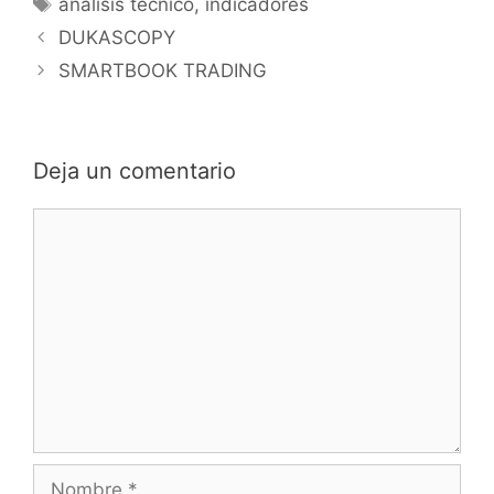
Etiquetas
análisis técnico
,
indicadores
DUKASCOPY
SMARTBOOK TRADING
Deja un comentario
Comentario
Nombre