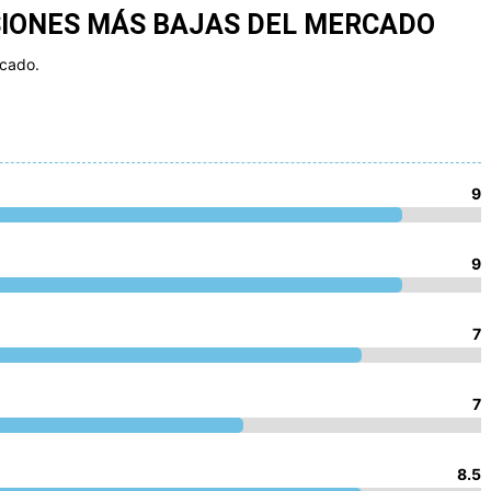
SIONES MÁS BAJAS DEL MERCADO
acado.
9
9
7
7
8.5