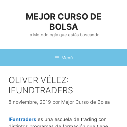
Saltar
al
MEJOR CURSO DE
contenido
BOLSA
La Metodología que estás buscando
Menú
OLIVER VÉLEZ:
IFUNDTRADERS
8 noviembre, 2019
por
Mejor Curso de Bolsa
IFuntraders
es una escuela de trading con
distintos programas de formación que tiene