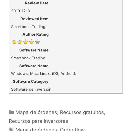
Review Date
2019-12-31
Reviewed Item
Smartbook Trading
Author Rating
Software Name
Smartbook Trading
Software Name
Windows, Mac, Linux, iOS, Android.
Software Category
Software de inversión.
Categorías
Mapa de órdenes
,
Recursos gratuitos
,
Recursos para inversores
Etiquetas
Mapa de órdenes
,
Order flow