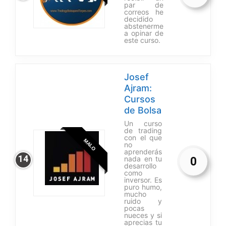
par de
correos he
decidido
abstenerme
a opinar de
este curso.
Josef
Ajram:
Cursos
de Bolsa
Un curso
de trading
con el que
MALO
no
aprenderás
14
nada en tu
0
desarrollo
como
inversor. Es
puro humo,
mucho
ruido y
pocas
nueces y si
aprecias tu