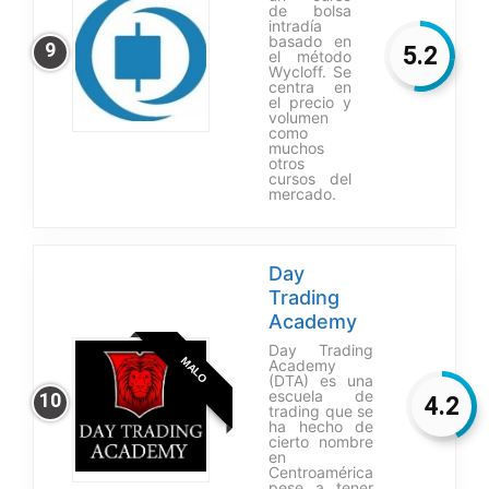
de bolsa
intradía
basado en
9
5.2
el método
Wycloff. Se
centra en
el precio y
volumen
como
muchos
otros
cursos del
mercado.
Day
Trading
Academy
Day Trading
MALO
Academy
(DTA) es una
escuela de
10
4.2
trading que se
ha hecho de
cierto nombre
en
Centroamérica
pese a tener