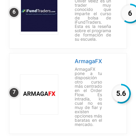
Oliver Vélez es un
trader muy
conocido que
6
6
imparte el curso
de bolsa de
iFundTraders.
Esta es la reseña
sobre el programa
de formación de
su escuela.
ArmagaFX
ArmagaFX
pone a tu
disposición
otro curso
más centrado
en el Order
7
5.6
Flow. Es
intradía, lo
cual no es
muy de fiar y
existen
opciones más
baratas en el
mercado.