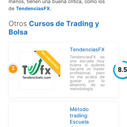
menos, tienen una buena crítica, como los
de
TendenciasFX
.
Otros
Cursos de Trading y
Bolsa
TendenciasFX
RECOMENDABLE
TendenciasFX es
una escuela muy
buena si quieres
2
8.5
hacerte un trader
profesional, pero
no me acaba de
gustar por lo
aleatorio de su
metodología.
Método
trading:
Escuela