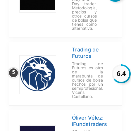
Day trader.
Metodología,
precios y
otros cursos
de bolsa que
tienes como
alternativa.
Trading de
Futuros
Trading de
Futuros es otro
5
de la
6.4
marabunta de
cursos de bolsa
hechos por un
semiprofesional,
Vicens
Castellano.
Óliver Vélez:
iFundstraders