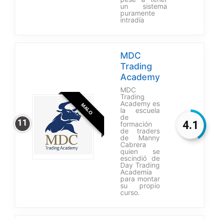
un sistema
puramente
intradía
MDC
Trading
Academy
MDC
Trading
Academy es
MALO
la escuela
de
11
4.1
formación
de traders
de Manny
Cabrera
quien se
escindió de
Day Trading
Academia
para montar
su propio
curso.