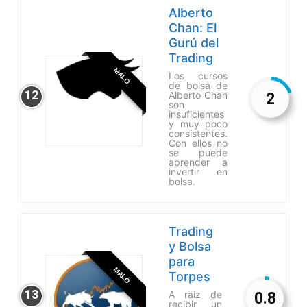
Alberto
Chan: El
Gurú del
Trading
MALO
Los cursos
de bolsa de
12
Alberto Chan
2
son
insuficientes
y muy poco
consistentes.
Con ellos no
se puede
aprender a
invertir en
bolsa.
Trading
y Bolsa
para
MALO
Torpes
13
A raiz de
0.8
recibir un