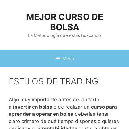
Saltar
al
MEJOR CURSO DE
contenido
BOLSA
La Metodología que estás buscando
Menú
ESTILOS DE TRADING
Algo muy importante antes de lanzarte
a
invertir en bolsa
o de realizar un
curso para
aprender a operar en bolsa
deberías tener
claro primero de qué tiempo dispones o quieres
dedicar y qué
rentabilidad
te gustaría obtener