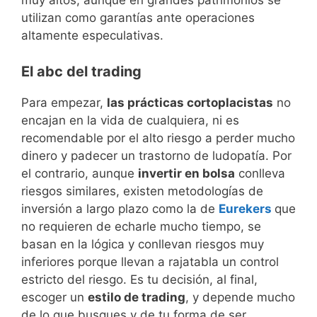
muy altos, aunque en grandes patrimonios se
utilizan como garantías ante operaciones
altamente especulativas.
El abc del trading
Para empezar,
las prácticas cortoplacistas
no
encajan en la vida de cualquiera, ni es
recomendable por el alto riesgo a perder mucho
dinero y padecer un trastorno de ludopatía. Por
el contrario, aunque
invertir en bolsa
conlleva
riesgos similares, existen metodologías de
inversión a largo plazo como la de
Eurekers
que
no requieren de echarle mucho tiempo, se
basan en la lógica y conllevan riesgos muy
inferiores porque llevan a rajatabla un control
estricto del riesgo. Es tu decisión, al final,
escoger un
estilo de trading
, y depende mucho
de lo que busques y de tu forma de ser.