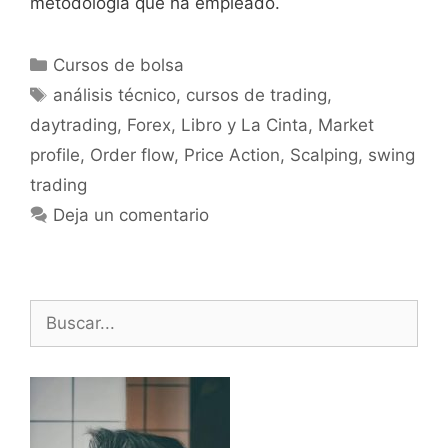
metodología que ha empleado.
Categorías
Cursos de bolsa
Etiquetas
análisis técnico
,
cursos de trading
,
daytrading
,
Forex
,
Libro y La Cinta
,
Market
profile
,
Order flow
,
Price Action
,
Scalping
,
swing
trading
Deja un comentario
Buscar: