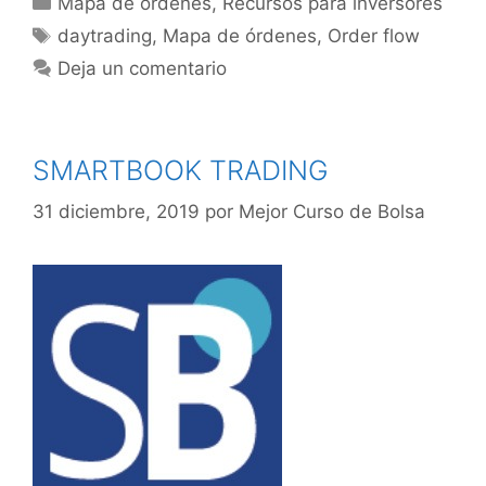
Mapa de órdenes
,
Recursos para inversores
Etiquetas
daytrading
,
Mapa de órdenes
,
Order flow
Deja un comentario
SMARTBOOK TRADING
31 diciembre, 2019
por
Mejor Curso de Bolsa