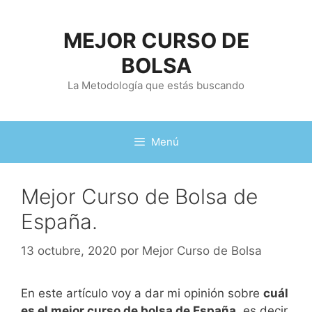
Saltar
al
MEJOR CURSO DE
contenido
BOLSA
La Metodología que estás buscando
Menú
Mejor Curso de Bolsa de
España.
13 octubre, 2020
por
Mejor Curso de Bolsa
En este artículo voy a dar mi opinión sobre
cuál
es el mejor curso de bolsa de España
, es decir,