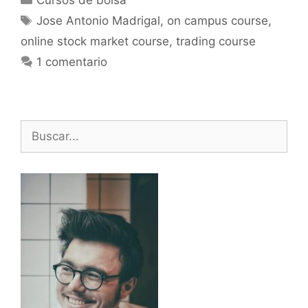
Cursos de bolsa
Etiquetas
Jose Antonio Madrigal
,
on campus course
,
online stock market course
,
trading course
1 comentario
Buscar: