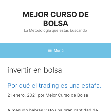
Saltar
al
MEJOR CURSO DE
contenido
BOLSA
La Metodología que estás buscando
Menú
invertir en bolsa
Por qué el trading es una estafa.
21 enero, 2021
por
Mejor Curso de Bolsa
A menudo habrás visto una gran cantidad de