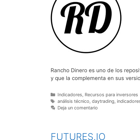
Rancho Dinero es uno de los reposit
y que la complementa en sus versio
Categorías
Indicadores
,
Recursos para inversores
Etiquetas
análisis técnico
,
daytrading
,
indicadore
Deja un comentario
FUTURES.IO